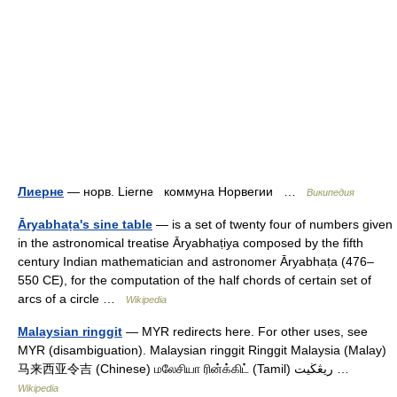
Лиерне
— норв. Lierne коммуна Норвегии …
Википедия
Āryabhaṭa's sine table
— is a set of twenty four of numbers given
in the astronomical treatise Āryabhaṭiya composed by the fifth
century Indian mathematician and astronomer Āryabhaṭa (476–
550 CE), for the computation of the half chords of certain set of
arcs of a circle …
Wikipedia
Malaysian ringgit
— MYR redirects here. For other uses, see
MYR (disambiguation). Malaysian ringgit Ringgit Malaysia (Malay)
马来西亚令吉 (Chinese) மலேசியா ரின்க்கிட் (Tamil) ريڠڬيت …
Wikipedia